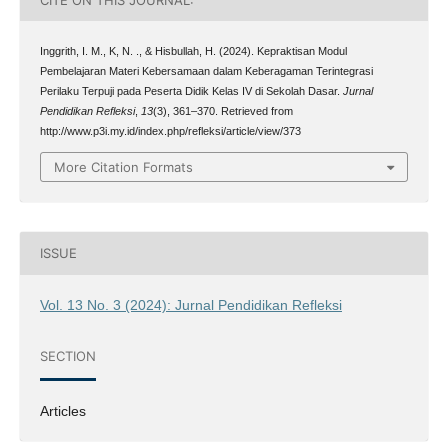
Inggrith, I. M., K, N. ., & Hisbullah, H. (2024). Kepraktisan Modul
Pembelajaran Materi Kebersamaan dalam Keberagaman Terintegrasi
Perilaku Terpuji pada Peserta Didik Kelas IV di Sekolah Dasar.
Jurnal
Pendidikan Refleksi
,
13
(3), 361–370. Retrieved from
http://www.p3i.my.id/index.php/refleksi/article/view/373
More Citation Formats
ISSUE
Vol. 13 No. 3 (2024): Jurnal Pendidikan Refleksi
SECTION
Articles