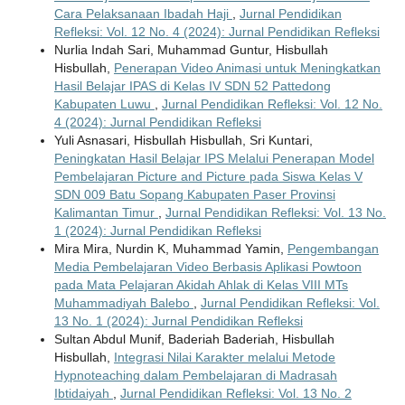
Cara Pelaksanaan Ibadah Haji
,
Jurnal Pendidikan
Refleksi: Vol. 12 No. 4 (2024): Jurnal Pendidikan Refleksi
Nurlia Indah Sari, Muhammad Guntur, Hisbullah
Hisbullah,
Penerapan Video Animasi untuk Meningkatkan
Hasil Belajar IPAS di Kelas IV SDN 52 Pattedong
Kabupaten Luwu
,
Jurnal Pendidikan Refleksi: Vol. 12 No.
4 (2024): Jurnal Pendidikan Refleksi
Yuli Asnasari, Hisbullah Hisbullah, Sri Kuntari,
Peningkatan Hasil Belajar IPS Melalui Penerapan Model
Pembelajaran Picture and Picture pada Siswa Kelas V
SDN 009 Batu Sopang Kabupaten Paser Provinsi
Kalimantan Timur
,
Jurnal Pendidikan Refleksi: Vol. 13 No.
1 (2024): Jurnal Pendidikan Refleksi
Mira Mira, Nurdin K, Muhammad Yamin,
Pengembangan
Media Pembelajaran Video Berbasis Aplikasi Powtoon
pada Mata Pelajaran Akidah Ahlak di Kelas VIII MTs
Muhammadiyah Balebo
,
Jurnal Pendidikan Refleksi: Vol.
13 No. 1 (2024): Jurnal Pendidikan Refleksi
Sultan Abdul Munif, Baderiah Baderiah, Hisbullah
Hisbullah,
Integrasi Nilai Karakter melalui Metode
Hypnoteaching dalam Pembelajaran di Madrasah
Ibtidaiyah
,
Jurnal Pendidikan Refleksi: Vol. 13 No. 2