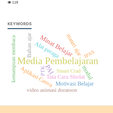
118
KEYWORDS
materi ajar
Bahan ajar
Minat Belajar
kemampuan membaca
Alat peraga
IPAS
Media Pembelajaran
PAI
modul
Aplikasi Canva
PTK
Smart Crad
Tata Cara Sholat
Motivasi Belajar
video animasi doratoon