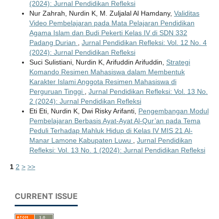
(2024): Jurnal Pendidikan Refleksi
Nur Zahrah, Nurdin K, M. Zuljalal Al Hamdany,
Validitas
Video Pembelajaran pada Mata Pelajaran Pendidikan
Agama Islam dan Budi Pekerti Kelas IV di SDN 332
Padang Durian
,
Jurnal Pendidikan Refleksi: Vol. 12 No. 4
(2024): Jurnal Pendidikan Refleksi
Suci Sulistiani, Nurdin K, Arifuddin Arifuddin,
Strategi
Komando Resimen Mahasiswa dalam Membentuk
Karakter Islami Anggota Resimen Mahasiswa di
Perguruan Tinggi
,
Jurnal Pendidikan Refleksi: Vol. 13 No.
2 (2024): Jurnal Pendidikan Refleksi
Eti Eti, Nurdin K, Dwi Risky Arifanti,
Pengembangan Modul
Pembelajaran Berbasis Ayat-Ayat Al-Qur’an pada Tema
Peduli Terhadap Mahluk Hidup di Kelas IV MIS 21 Al-
Manar Lamone Kabupaten Luwu
,
Jurnal Pendidikan
Refleksi: Vol. 13 No. 1 (2024): Jurnal Pendidikan Refleksi
1
2
>
>>
CURRENT ISSUE