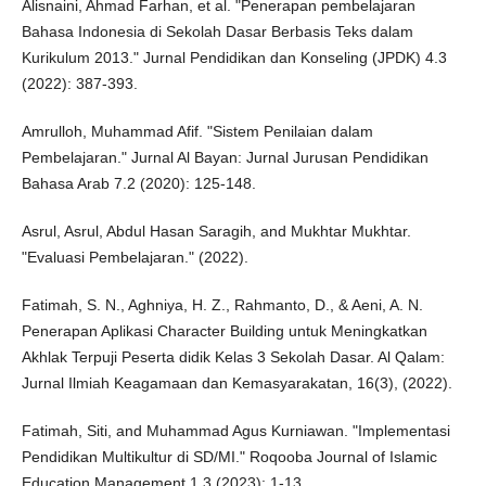
Alisnaini, Ahmad Farhan, et al. "Penerapan pembelajaran
Bahasa Indonesia di Sekolah Dasar Berbasis Teks dalam
Kurikulum 2013." Jurnal Pendidikan dan Konseling (JPDK) 4.3
(2022): 387-393.
Amrulloh, Muhammad Afif. "Sistem Penilaian dalam
Pembelajaran." Jurnal Al Bayan: Jurnal Jurusan Pendidikan
Bahasa Arab 7.2 (2020): 125-148.
Asrul, Asrul, Abdul Hasan Saragih, and Mukhtar Mukhtar.
"Evaluasi Pembelajaran." (2022).
Fatimah, S. N., Aghniya, H. Z., Rahmanto, D., & Aeni, A. N.
Penerapan Aplikasi Character Building untuk Meningkatkan
Akhlak Terpuji Peserta didik Kelas 3 Sekolah Dasar. Al Qalam:
Jurnal Ilmiah Keagamaan dan Kemasyarakatan, 16(3), (2022).
Fatimah, Siti, and Muhammad Agus Kurniawan. "Implementasi
Pendidikan Multikultur di SD/MI." Roqooba Journal of Islamic
Education Management 1.3 (2023): 1-13.