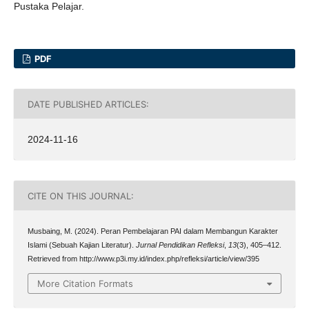
Pustaka Pelajar.
PDF
DATE PUBLISHED ARTICLES:
2024-11-16
CITE ON THIS JOURNAL:
Musbaing, M. (2024). Peran Pembelajaran PAI dalam Membangun Karakter
Islami (Sebuah Kajian Literatur).
Jurnal Pendidikan Refleksi
,
13
(3), 405–412.
Retrieved from http://www.p3i.my.id/index.php/refleksi/article/view/395
More Citation Formats