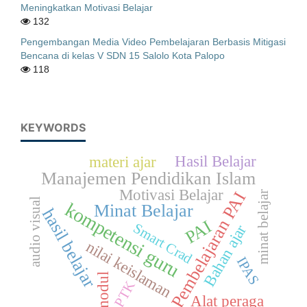
Meningkatkan Motivasi Belajar
132
Pengembangan Media Video Pembelajaran Berbasis Mitigasi
Bencana di kelas V SDN 15 Salolo Kota Palopo
118
KEYWORDS
Hasil Belajar
materi ajar
Manajemen Pendidikan Islam
Motivasi Belajar
Pembelajaran PAI
minat belajar
audio visual
kompetensi guru
Minat Belajar
hasil belajar
PAI
Smart Crad
Bahan ajar
nilai keislaman
IPAS
modul
PTK
Alat peraga