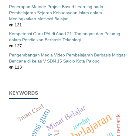
Penerapan Metode Project Based Learning pada
Pembelajaran Sejarah Kebudayaan Islam dalam
Meningkatkan Motivasi Belajar
131
Kompetensi Guru PAI di Abad 21: Tantangan dan Peluang
dalam Pendidikan Berbasis Teknologi
127
Pengembangan Media Video Pembelajaran Berbasis Mitigasi
Bencana di kelas V SDN 15 Salolo Kota Palopo
113
KEYWORDS
Smart Crad
Minat Belajar
kompetensi guru
modul
PAI