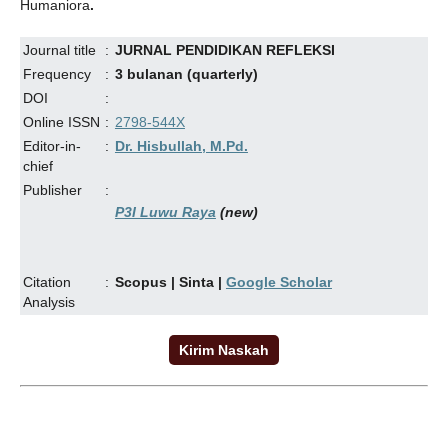
Humaniora
.
Journal title
:
JURNAL PENDIDIKAN REFLEKSI
Frequency
:
3 bulanan (quarterly)
DOI
:
Online ISSN
:
2798-544X
Editor-in-
:
Dr. Hisbullah, M.Pd.
chief
Publisher
:
P3I Luwu Raya
(new)
Citation
:
Scopus |
Sinta
|
Google Scholar
Analysis
Kirim Naskah