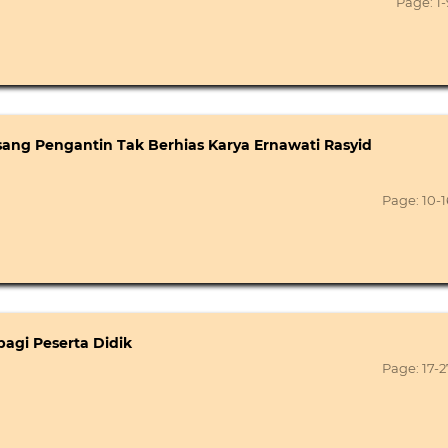
Page: 1-
sang Pengantin Tak Berhias Karya Ernawati Rasyid
Page: 10-1
bagi Peserta Didik
Page: 17-2