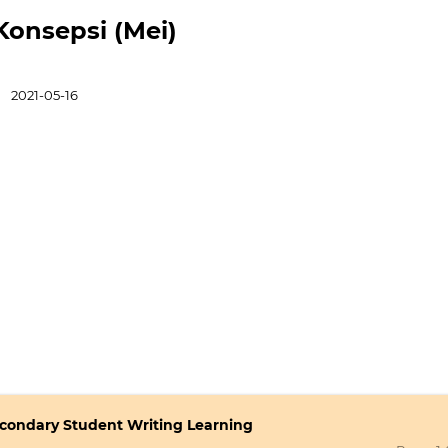
l Konsepsi (Mei)
:
2021-05-16
Secondary Student Writing Learning