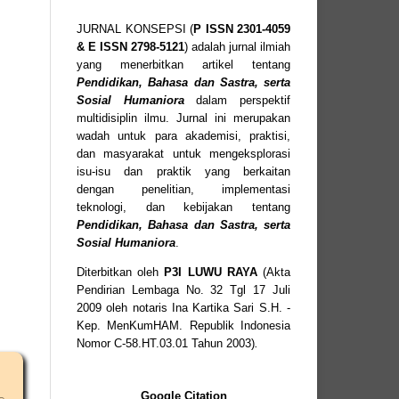
JURNAL KONSEPSI (
P
ISSN
2301-4059
& E ISSN
2798-5121
) adalah jurnal ilmiah
yang menerbitkan artikel tentang
Pendidikan, Bahasa dan Sastra, serta
Sosial Humaniora
dalam perspektif
multidisiplin ilmu. Jurnal ini merupakan
wadah untuk para akademisi, praktisi,
dan masyarakat untuk mengeksplorasi
isu-isu dan praktik yang berkaitan
dengan penelitian, implementasi
teknologi, dan kebijakan tentang
Pendidikan, Bahasa dan Sastra, serta
Sosial Humaniora
.
Diterbitkan oleh
P3I LUWU RAYA
(Akta
Pendirian Lembaga No. 32 Tgl 17 Juli
2009 oleh notaris Ina Kartika Sari S.H. -
Kep. MenKumHAM. Republik Indonesia
Nomor C-58.HT.03.01 Tahun 2003)
.
Google Citation